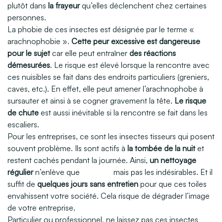
plutôt dans
la frayeur
qu’elles déclenchent chez certaines
personnes.
La phobie de ces insectes est désignée par le terme «
arachnophobie ».
Cette peur excessive est dangereuse
pour le sujet
car elle peut entraîner
des réactions
démesurées
. Le risque est élevé lorsque la rencontre avec
ces nuisibles se fait dans des endroits particuliers (greniers,
caves, etc.). En effet, elle peut amener l’arachnophobe à
sursauter et ainsi à se cogner gravement la tête.
Le risque
de chute
est aussi inévitable si la rencontre se fait dans les
escaliers.
Pour les entreprises, ce sont les insectes tisseurs qui posent
souvent problème. Ils sont actifs à
la tombée de la nuit
et
restent cachés pendant la journée. Ainsi,
un nettoyage
régulier
n’enlève que
les toiles
mais pas les indésirables. Et il
suffit de
quelques jours sans entretien
pour que ces toiles
envahissent votre société. Cela risque de dégrader l’image
de votre entreprise.
Particulier ou professionnel, ne laissez pas ces insectes